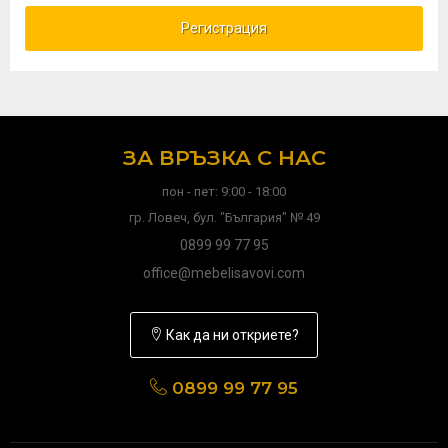
Регистрация
ЗА ВРЪЗКА С НАС
пон - пет: 9:00 - 18:00
гр. Ловеч, бул. "България" № 49
0899 99 77 95
office@mebelisavovi.com
Как да ни откриете?
0899 99 77 95