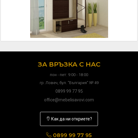
ЗА ВРЪЗКА С НАС
пон - пет: 9:00 - 18:00
гр. Ловеч, бул. "България" № 49
0899 99 77 95
office@mebelisavovi.com
Как да ни откриете?
0899 99 77 95