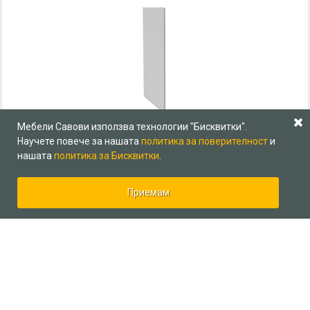
Мебели Савови използва технологии "Бисквитки".
Научете повече за нашата
политика за поверителност
и
ГОРЕН МОДУЛ MICHELLE В60/36
нашата
политика за Бисквитки
.
46.02 € (90.00 лв.)
Приемам