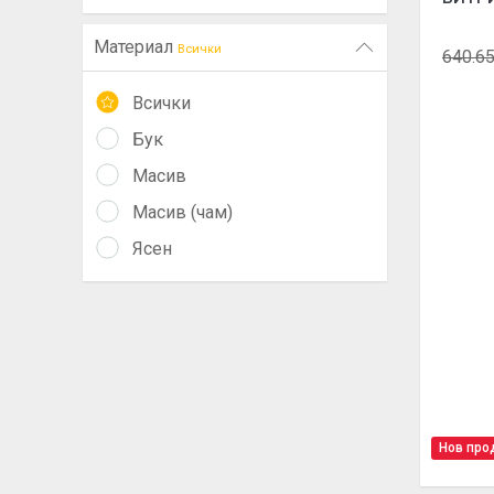
Материал
Всички
640.65
Всички
Бук
Масив
Масив (чам)
Ясен
Нов про