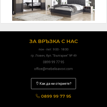
ЗА ВРЪЗКА С НАС
пон - пет: 9:00 - 18:00
гр. Ловеч, бул. "България" № 49
0899 99 77 95
office@mebelisavovi.com
Как да ни откриете?
0899 99 77 95