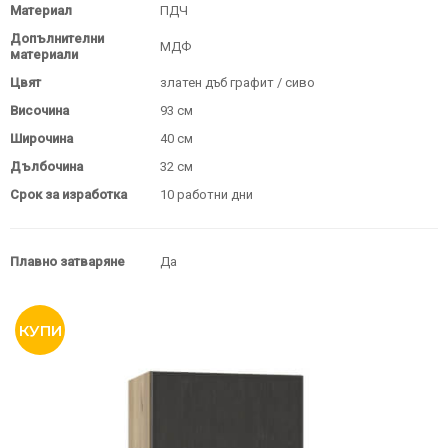
Материал
ПДЧ
Допълнителни
МДФ
материали
Цвят
златен дъб графит / сиво
Височина
93 см
Широчина
40 см
Дълбочина
32 см
Срок за изработка
10 работни дни
Плавно затваряне
Да