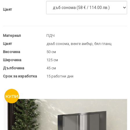
Цвят
Материал
ПДЧ
Цвят
дъъб сонома, венге амбър, бял гланц
Височина
50 см
Широчина
125 см
Дълбочина
45 см
Срок за изработка
15 работни дни