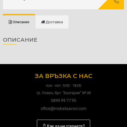
Описание
Доставка
ОПИСАНИЕ
ЗА ВРЪЗКА С НАС
пон - пет: 9:00 - 18:00
гр. Ловеч, бул. "България" № 49
0899 99 77 95
office@mebelisavovi.com
Как да ни откриете?