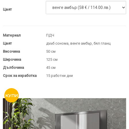
Цвят
Материал
ПДЧ
Цвят
дъъб сонома, венге амбър, бял гланц
Височина
50 см
Широчина
125 см
Дълбочина
45 см
Срок за изработка
15 работни дни