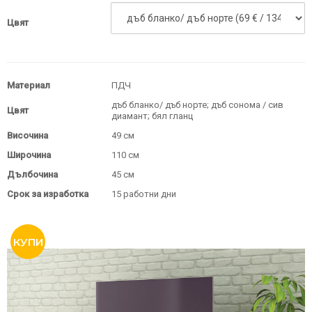
Цвят
Материал
ПДЧ
дъб бланко/ дъб норте; дъб сонома / сив
Цвят
диамант; бял гланц
Височина
49 см
Широчина
110 см
Дълбочина
45 см
Срок за изработка
15 работни дни