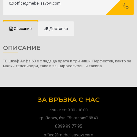
office@mebelisavovi.com
Описание
Доставка
ОПИСАНИЕ
ТВ шкаф Алфа 60 е с падаща врата и три ниши. Перфектен, както за
малки телевизори, така и за широкоекранни такива
ЗА ВРЪЗКА С НАС
пон - пет: 9:00 - 18:00
гр. Ловеч, бул. "България" № 49
0899 99 77 95
office@mebelisavovi.com