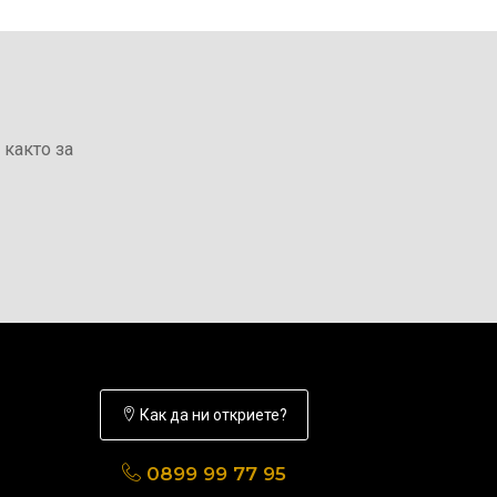
 както за
Как да ни откриете?
0899 99 77 95