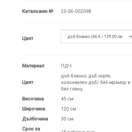
Каталожен №
25-06-002098
Цвят
Материал
ПДЧ
дъб бланко; дъб норте;
Цвят
колониален дъб/ бял мрамор и
бял гланц
Височина
45 см
Широчина
120 см
Дълбочина
30 см
Срок за