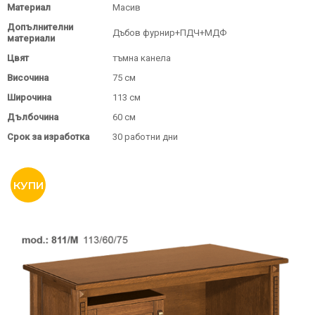
Материал
Масив
Допълнителни
Дъбов фурнир+ПДЧ+МДФ
материали
Цвят
тъмна канела
Височина
75 см
Широчина
113 см
Дълбочина
60 см
Срок за изработка
30 работни дни