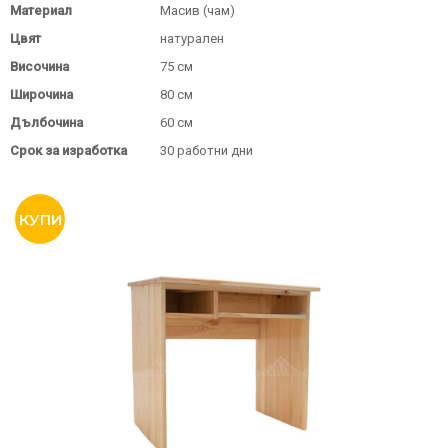
Материал
Масив (чам)
Цвят
натурален
Височина
75 см
Широчина
80 см
Дълбочина
60 см
Срок за изработка
30 работни дни