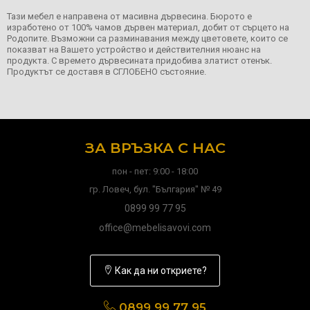
Тази мебел е направена от масивна дървесина. Бюрото е
изработено от 100% чамов дървен материал, добит от сърцето на
Родопите. Възможни са разминавания между цветовете, които се
показват на Вашето устройство и действителния нюанс на
продукта. С времето дървесината придобива златист отенък.
Продуктът се доставя в СГЛОБЕНО състояние.
ЗА ВРЪЗКА С НАС
пон - пет: 9:00 - 18:00
гр. Ловеч, бул. "България" № 49
0899 99 77 95
office@mebelisavovi.com
Как да ни откриете?
0899 99 77 95