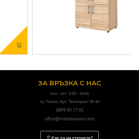
ЗА ВРЪЗКА С НАС
пон - пет: 9:00 - 18:00
гр. Ловеч, бул. "България" № 49
0899 99 77 95
office@mebelisavovi.com
Как да ни откриете?