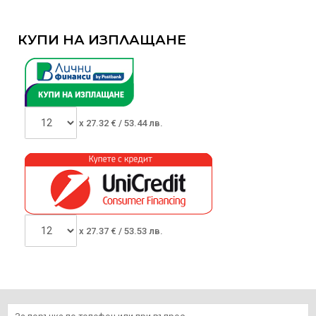
КУПИ НА ИЗПЛАЩАНЕ
x
27.32
€ /
53.44 лв.
x
27.37
€ /
53.53 лв.