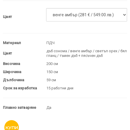
Цвят
Материал
ПДЧ
дъб сонома / венге амбър / светъл орех / бял
Цвят
гланц / тъмен дъб + пясъчен дъб
Височина
200 см
Широчина
150 см
Дълбочина
59 см
Срок за изработка
15 работни дни
Плавно затваряне
Да