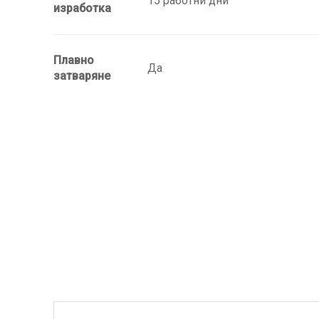
15 работни дни
изработка
Плавно
Да
затваряне