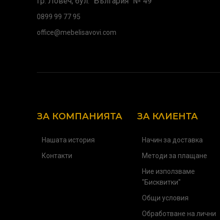
гр. Ловеч, бул. "България" № 49
0899 99 77 95
office@mebelisavovi.com
ЗА КОМПАНИЯТА
ЗА КЛИЕНТА
Нашата история
Начин за доставка
Контакти
Методи за плащане
Ние използваме
"Бисквитки"
Общи условия
Обработване на лични