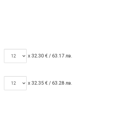
x
32.30
€ /
63.17 лв.
x
32.35
€ /
63.28 лв.