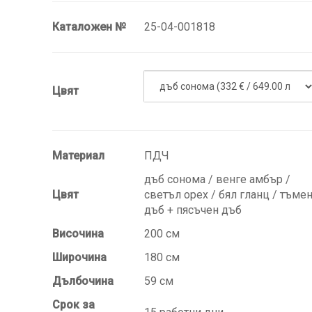
Каталожен №
25-04-001818
Цвят
Материал
ПДЧ
дъб сонома / венге амбър /
Цвят
светъл орех / бял гланц / тъме
дъб + пясъчен дъб
Височина
200 см
Широчина
180 см
Дълбочина
59 см
Срок за