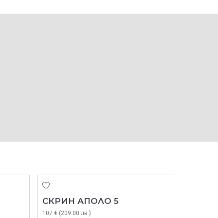
СКРИН АПОЛО 5
СКРИН
107 € (209.00 лв.)
74 € (144.0