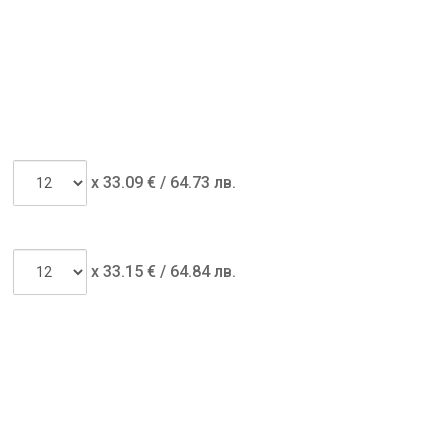
x
33.09
€ /
64.73 лв.
x
33.15
€ /
64.84 лв.