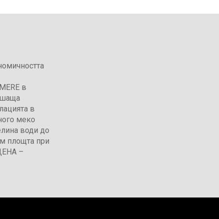
номичността
HMERE в
дишаща
лацията в
ного меко
елина води до
ъм площта при
ДЕНА –