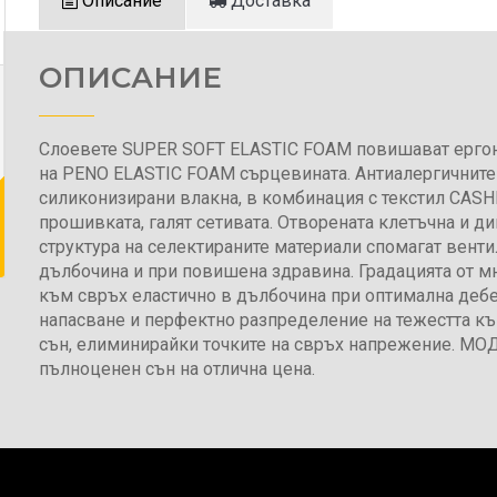
Описание
Доставка
ОПИСАНИЕ
Слоевете SUPER SOFT ELASTIC FOAM повишават ерго
на PENO ELASTIC FOAM сърцевината. Антиалергичните
силиконизирани влакна, в комбинация с текстил CAS
прошивката, галят сетивата. Отворената клетъчна и 
структура на селектираните материали спомагат венти
дълбочина и при повишена здравина. Градацията от м
към свръх еластично в дълбочина при оптимална деб
напасване и перфектно разпределение на тежестта к
сън, елиминирайки точките на свръх напрежение. МО
пълноценен сън на отлична цена.