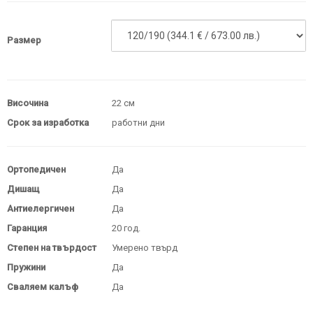
Размер
Височина
22 см
Срок за изработка
работни дни
Ортопедичен
Да
Дишащ
Да
Антиелергичен
Да
Гаранция
20 год.
Степен на твърдост
Умерено твърд
Пружини
Да
Сваляем калъф
Да