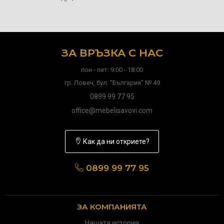
ЗА ВРЪЗКА С НАС
пон - пет: 9:00 - 18:00
гр. Ловеч, бул. "България" № 49
0899 99 77 95
office@mebelisavovi.com
Как да ни откриете?
0899 99 77 95
ЗА КОМПАНИЯТА
Нашата история