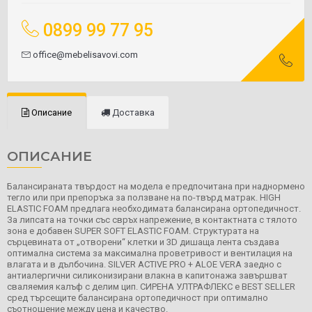
0899 99 77 95
office@mebelisavovi.com
Описание
Доставка
ОПИСАНИЕ
Балансираната твърдост на модела е предпочитана при наднормено
тегло или при препоръка за ползване на по-твърд матрак. HIGH
ELASTIC FOAM предлага необходимата балансирана ортопедичност.
За липсата на точки със свръх напрежение, в контактната с тялото
зона е добавен SUPER SOFT ELASTIC FOAM. Структурата на
сърцевината от „отворени“ клетки и 3D дишаща лента създава
оптимална система за максимална проветривост и вентилация на
влагата и в дълбочина. SILVER ACTIVE PRO + ALOE VERA заедно с
антиалергични силиконизирани влакна в капитонажа завършват
сваляемия калъф с делим цип. СИРЕНА УЛТРАФЛЕКС е BEST SELLER
сред търсещите балансирана ортопедичност при оптимално
съотношение между цена и качество.