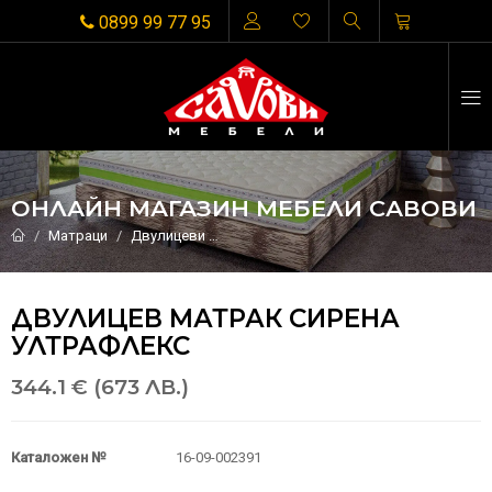
0899 99 77 95
ОНЛАЙН МАГАЗИН МЕБЕЛИ САВОВИ
Матраци
Двулицеви
Двулицев матрак СИРЕНА УЛТРАФЛЕК
ДВУЛИЦЕВ МАТРАК СИРЕНА
УЛТРАФЛЕКС
344.1 € (673 ЛВ.)
Каталожен №
16-09-002391