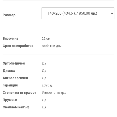
Размер
Височина
22 см
Срок за изработка
работни дни
Ортопедичен
Да
Дишащ
Да
Антиелергичен
Да
Гаранция
20 год.
Степен на твърдост
Умерено твърд
Пружини
Да
Сваляем калъф
Да