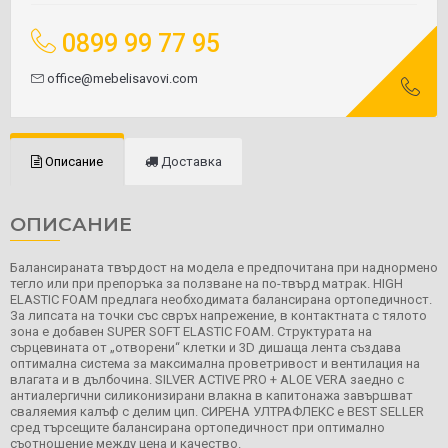
0899 99 77 95
office@mebelisavovi.com
Описание
Доставка
ОПИСАНИЕ
Балансираната твърдост на модела е предпочитана при наднормено
тегло или при препоръка за ползване на по-твърд матрак. HIGH
ELASTIC FOAM предлага необходимата балансирана ортопедичност.
За липсата на точки със свръх напрежение, в контактната с тялото
зона е добавен SUPER SOFT ELASTIC FOAM. Структурата на
сърцевината от „отворени“ клетки и 3D дишаща лента създава
оптимална система за максимална проветривост и вентилация на
влагата и в дълбочина. SILVER ACTIVE PRO + ALOE VERA заедно с
антиалергични силиконизирани влакна в капитонажа завършват
сваляемия калъф с делим цип. СИРЕНА УЛТРАФЛЕКС е BEST SELLER
сред търсещите балансирана ортопедичност при оптимално
съотношение между цена и качество.