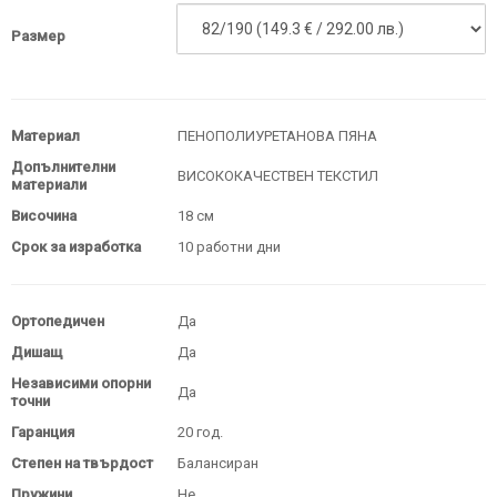
Размер
Материал
ПЕНОПОЛИУРЕТАНОВА ПЯНА
Допълнителни
ВИСОКОКАЧЕСТВЕН ТЕКСТИЛ
материали
Височина
18 см
Срок за изработка
10 работни дни
Ортопедичен
Да
Дишащ
Да
Независими опорни
Да
точни
Гаранция
20 год.
Степен на твърдост
Балансиран
Пружини
Не