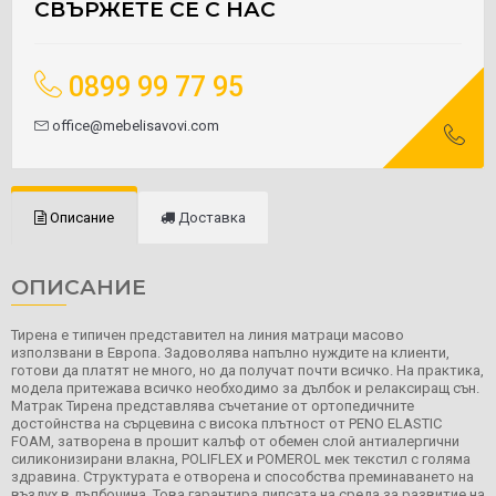
СВЪРЖЕТЕ СЕ С НАС
0899 99 77 95
office@mebelisavovi.com
Описание
Доставка
ОПИСАНИЕ
Тирена е типичен представител на линия матраци масово
използвани в Европа. Задоволява напълно нуждите на клиенти,
готови да платят не много, но да получат почти всичко. На практика,
модела притежава всичко необходимо за дълбок и релаксиращ сън.
Матрак Тирена представлява съчетание от ортопедичните
достойнства на сърцевина с висока плътност от PENO ELASTIC
FOAM, затворена в прошит калъф от обемен слой антиалергични
силиконизирани влакна, POLIFLEX и POMEROL мек текстил с голяма
здравина. Структурата е отворена и способства преминаването на
въздух в дълбочина. Това гарантира липсата на среда за развитие на