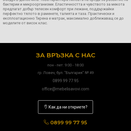
бактерии и микроорганизми. Еластичността и чувството за мекота
предлагат добър телесен комфорт при лежане, поддържайки
перфектно тялото в раменете, талията и таза. Практически и
експлоатационно Тирена е матрак, максимално доближаващ се до
моделите от висок клас.
ЗА ВРЪЗКА С НАС
пон - пет: 9:00 - 18:00
гр. Ловеч, бул. "България" № 49
0899 99 77 95
office@mebelisavovi.com
Как да ни откриете?
0899 99 77 95