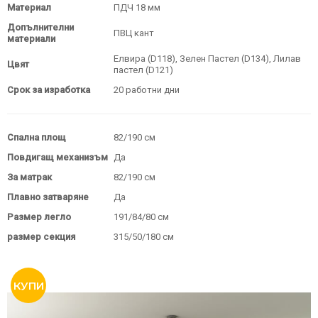
Материал
ПДЧ 18 мм
Допълнителни
ПВЦ кант
материали
Елвира (D118), Зелен Пастел (D134), Лилав
Цвят
пастел (D121)
Срок за изработка
20 работни дни
Спална площ
82/190 см
Повдигащ механизъм
Да
За матрак
82/190 см
Плавно затваряне
Да
Размер легло
191/84/80 см
размер секция
315/50/180 см