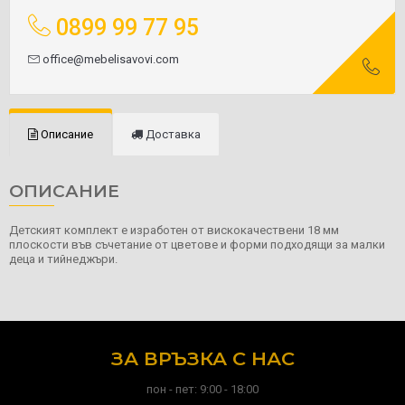
0899 99 77 95
office@mebelisavovi.com
Описание
Доставка
ОПИСАНИЕ
Детският комплект е изработен от вискокачествени 18 мм
плоскости във съчетание от цветове и форми подходящи за малки
деца и тийнеджъри.
ЗА ВРЪЗКА С НАС
пон - пет: 9:00 - 18:00