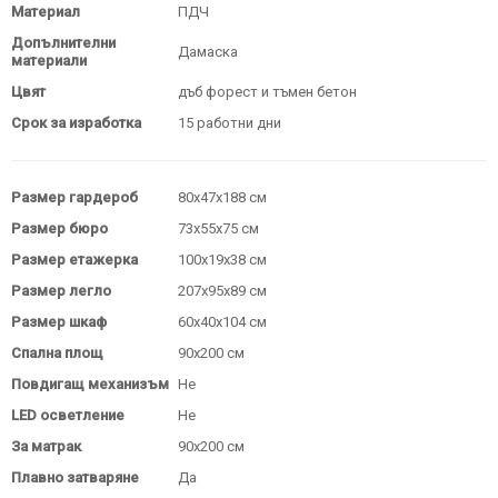
Материал
ПДЧ
Допълнителни
Дамаска
материали
Цвят
дъб форест и тъмен бетон
Срок за изработка
15 работни дни
Размер гардероб
80х47х188 см
Размер бюро
73x55x75 см
Размер етажерка
100x19x38 см
Размер легло
207x95x89 см
Размер шкаф
60x40x104 см
Спална площ
90х200 см
Повдигащ механизъм
Не
LED осветление
Не
За матрак
90х200 см
Плавно затваряне
Да