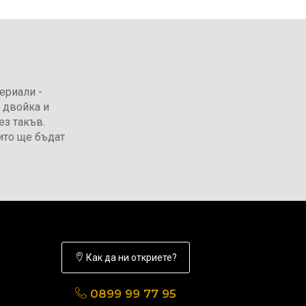
ериали -
 двойка и
ез такъв.
ито ще бъдат
Как да ни откриете?
0899 99 77 95