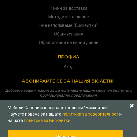
Начин за доставка
Методи за плащане
Ние използваме "Бисквитки"
Общи условия
Обработване на лични данни
ПРОФИЛ
Вход
АБОНИРАЙТЕ СЕ ЗА НАШИЯ БЮЛЕТИН
Добавете вашия имейл за да получавате нашия месечен бюлетин с
промоционални предложения.
Мебели Савови използва технологии "Бисквитки".
Научете повече за нашата
политика за поверителност
и
нашата
политика за Бисквитки
.
Copyright © 2026
Мебели Савови
Всички права запазени
Политика за поверителност
|
Платформа на ОРС
|
Приемам