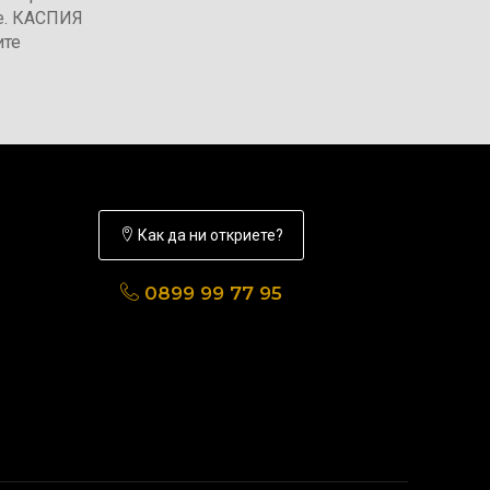
не. КАСПИЯ
ите
Как да ни откриете?
0899 99 77 95