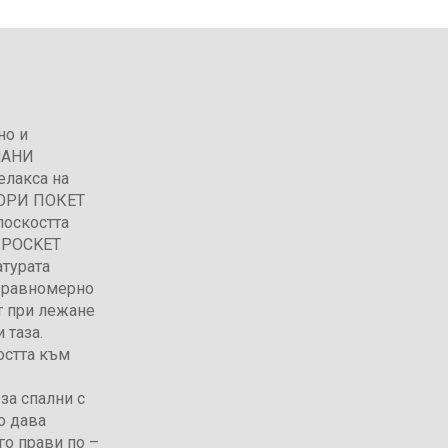
но и
 НАНИ
елакса на
МОРИ ПОКЕТ
лоскостта
а POCKET
атурата
 равномерно
т при лежане
 таза.
остта към
за спални с
о дава
го прави по –