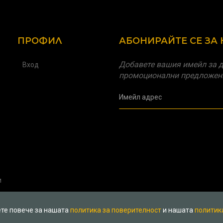
ПРОФИЛ
АБОНИРАЙТЕ СЕ ЗА
Добавете вашия имейл за д
Вход
промоционални предложен
и
ете повече за нашата
политика за поверителност
и нашата
политик