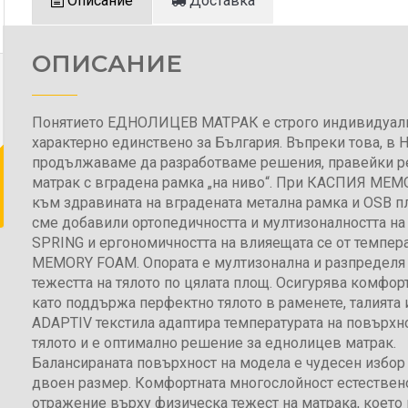
Описание
Доставка
ОПИСАНИЕ
Понятието ЕДНОЛИЦЕВ МАТРАК е строго индивидуал
характерно единствено за България. Въпреки това, в
продължаваме да разработваме решения, правейки р
матрак с вградена рамка „на ниво“. При КАСПИЯ МЕ
към здравината на вградената метална рамка и OSB п
сме добавили ортопедичността и мултизоналността н
SPRING и ергономичността на влияещата се от темпер
MEMORY FOAM. Опората е мултизонална и разпределя
тежестта на тялото по цялата площ. Осигурява комфор
като поддържа перфектно тялото в раменете, талията и
ADAPTIV текстила адаптира температурата на повърхн
тялото и е оптимално решение за еднолицев матрак.
Балансираната повърхност на модела е чудесен избор 
двоен размер. Комфортната многослойност естествен
отражение върху физическа тежест на матрака, което 