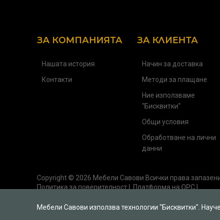
ЗА КОМПАНИЯТА
ЗА КЛИЕНТА
Нашата история
Начин за доставка
Контакти
Методи за плащане
Ние използваме
"Бисквитки"
Общи условия
Обработване на лични
данни
Copyright © 2026
Мебели Савови
Всички права запазен
Политика за поверителност
|
Платформа на ОРС
|
Мебели Савови използва технологии "Бисквитки". Науч