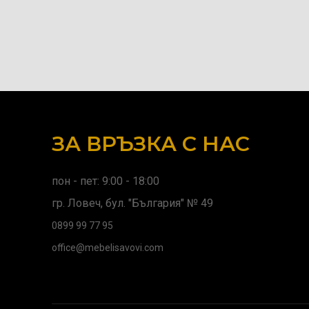
ЗА ВРЪЗКА С НАС
пон - пет: 9:00 - 18:00
гр. Ловеч, бул. "България" № 49
0899 99 77 95
office@mebelisavovi.com