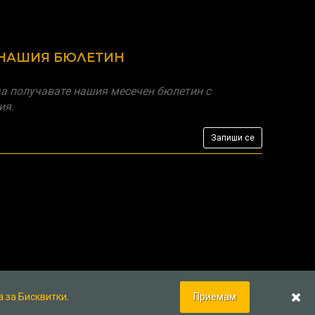
 НАШИЯ БЮЛЕТИН
а получавате нашия месечен бюлетин с
ия.
а за Бисквитки
.
Приемам