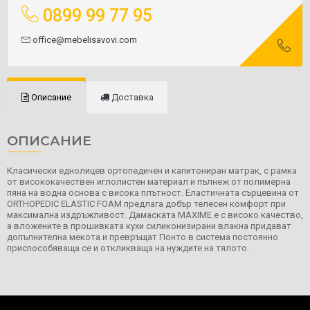
0899 99 77 95
office@mebelisavovi.com
Описание
Доставка
ОПИСАНИЕ
Класически еднолицев ортопедичен и капитониран матрак, с рамка
от висококачествен иглолистен материал и пълнеж от полимерна
пяна на водна основа с висока плътност. Еластичната сърцевина от
ORTHOPEDIC ELASTIC FOAM предлага добър телесен комфорт при
максимална издръжливост. Дамаската MAXIME e с високо качество,
а вложените в прошивката кухи силиконизирани влакна придават
допълнителна мекота и превръщат Понто в система постоянно
приспособяваща се и откликваща на нуждите на тялото.