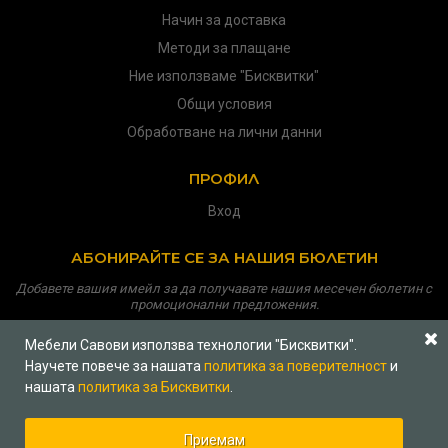
Начин за доставка
Методи за плащане
Ние използваме "Бисквитки"
Общи условия
Обработване на лични данни
ПРОФИЛ
Вход
АБОНИРАЙТЕ СЕ ЗА НАШИЯ БЮЛЕТИН
Добавете вашия имейл за да получавате нашия месечен бюлетин с
промоционални предложения.
Мебели Савови използва технологии "Бисквитки".
Научете повече за нашата
политика за поверителност
и
нашата
политика за Бисквитки
.
Copyright © 2026
Мебели Савови
Всички права запазени
Политика за поверителност
|
Платформа на ОРС
|
Приемам