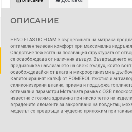
Описание
Доставка
ОПИСАНИЕ
PENO ELASTIC FOAM в сърцевината на матрака предл
оптимален телесен комфорт при максимална издръжл
Следствие тежестта на ползващия структурата от отв
се освобождава от наличния въздух. Възвръщането н
предизвиква навлизането на свеж въздух, който вент
освобождавайки от влага и микроорганизми в дълбоч
Капитонираният калъф от POMEROL текстил и антиале
силиконизирани влакна, приема и поддържа топлината
оптимални параметри.Металната рамка с OSB плоскост
известна с голяма здравина при ниско тегло на издели
вградените елементи за закрепване на повдигащ мех
моделът се превръща в чудесно приложим при такива