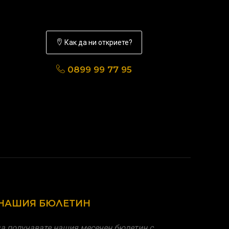
Как да ни откриете?
0899 99 77 95
 НАШИЯ БЮЛЕТИН
а получавате нашия месечен бюлетин с