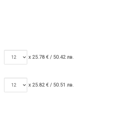
x
25.78
€ /
50.42 лв.
x
25.82
€ /
50.51 лв.