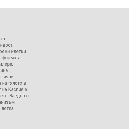
ага
ивост.
орени клетки
а формата
илира,
ина.
ргични
 на тялото в
 на Каспия е
ето. Заедно с
анизъм,
 легла.