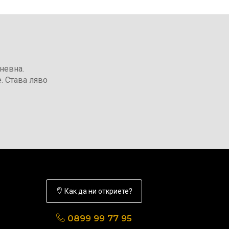
невна.
. Става ляво
Как да ни откриете?
0899 99 77 95