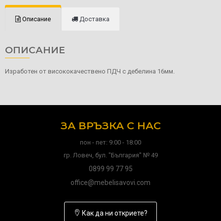
Описание
Доставка
ОПИСАНИЕ
Изработен от висококачествено ПДЧ с дебелина 16мм.
ЗА ВРЪЗКА С НАС
пон - пет: 9:00 - 18:00
гр. Ловеч, бул. "България" № 49
0899 99 77 95
office@mebelisavovi.com
Как да ни откриете?