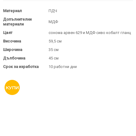
Материал
ПДЧ
Допълнителни
МДФ
материали
Цвят
сонома арвен 629 и МДФ сиво кобалт гланц
Височина
59,5 см
Широчина
35 см
Дълбочина
45 см
Срок за изработка
10 работни дни