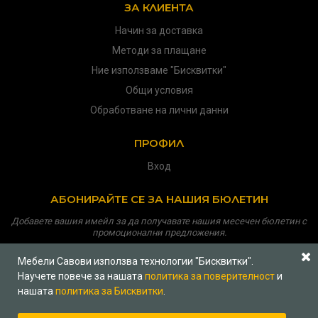
ЗА КЛИЕНТА
Начин за доставка
Методи за плащане
Ние използваме "Бисквитки"
Общи условия
Обработване на лични данни
ПРОФИЛ
Вход
АБОНИРАЙТЕ СЕ ЗА НАШИЯ БЮЛЕТИН
Добавете вашия имейл за да получавате нашия месечен бюлетин с
промоционални предложения.
Мебели Савови използва технологии "Бисквитки".
Научете повече за нашата
политика за поверителност
и
нашата
политика за Бисквитки
.
Copyright © 2026
Мебели Савови
Всички права запазени
Политика за поверителност
|
Платформа на ОРС
|