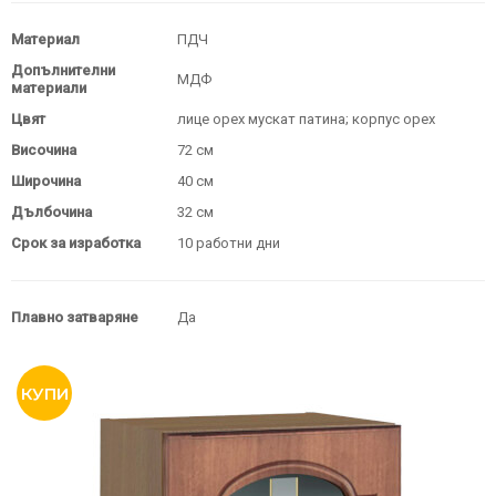
Материал
ПДЧ
Допълнителни
МДФ
материали
Цвят
лице орех мускат патина; корпус орех
Височина
72 см
Широчина
40 см
Дълбочина
32 см
Срок за изработка
10 работни дни
Плавно затваряне
Да