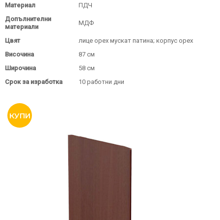
Материал
ПДЧ
Допълнителни
МДФ
материали
Цвят
лице орех мускат патина; корпус орех
Височина
87 см
Широчина
58 см
Срок за изработка
10 работни дни