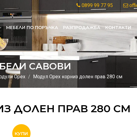
0899 99 77 95
off
MЕБЕЛИ ПО ПОРЪЧКА
РАЗПРОДАЖБА
КОНТАКТИ
БЕЛИ САВОВИ
одули Орех
Модул Орех корниз долен прав 280 см
З ДОЛЕН ПРАВ 280 СМ