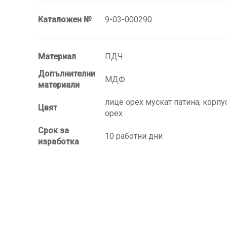
Каталожен №
9-03-000290
Материал
ПДЧ
Допълнителни
МДФ
материали
лице орех мускат патина; корпу
Цвят
орех
Срок за
10 работни дни
изработка