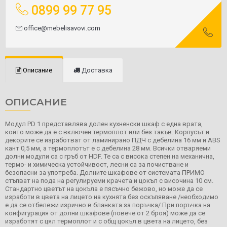
0899 99 77 95
office@mebelisavovi.com
Описание
Доставка
ОПИСАНИЕ
Модул PD 1 представлява долен кухненски шкаф с една врата,
който може да е с включен термоплот или без такъв. Корпусът и
декорите се изработват от ламинирано ПДЧ с дебелина 16 мм и ABS
кант 0,5 мм, а термоплотът е с дебелина 28 мм. Всички отваряеми
долни модули са с гръб от HDF. Те са с висока степен на механична,
термо- и химическа устойчивост, лесни са за почистване и
безопасни за употреба. Долните шкафове от системата ПРИМО
стъпват на пода на регулируеми крачета и цокъл с височина 10 см.
Стандартно цветът на цокъла е пясъчно бежово, но може да се
изработи в цвета на лицето на кухнята без оскъпяване /необходимо
е да се отбележи изрично в бланката за поръчка/.При поръчка на
конфигурация от долни шкафове (повече от 2 броя) може да се
изработят с цял термоплот и с общ цокъл в цвета на лицето, без