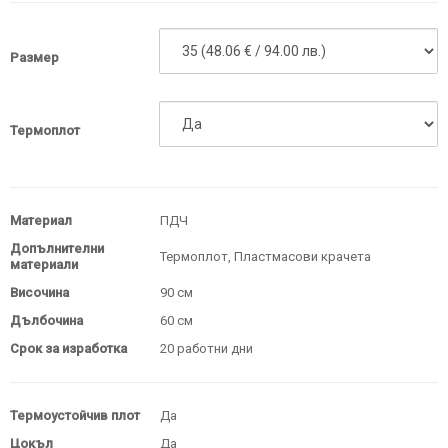
Размер
Термоплот
Материал
ПДЧ
Допълнителни
Термоплот, Пластмасови крачета
материали
Височина
90 см
Дълбочина
60 см
Срок за изработка
20 работни дни
Термоустойчив плот
Да
Цокъл
Да