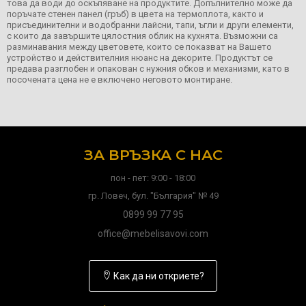
това да води до оскъпяване на продуктите. Допълнително може да
поръчате стенен панел (гръб) в цвета на термоплота, както и
присъединителни и водобранни лайсни, тапи, ъгли и други елементи,
с които да завършите цялостния облик на кухнята. Възможни са
разминавания между цветовете, които се показват на Вашето
устройство и действителния нюанс на декорите. Продуктът се
предава разглобен и опакован с нужния обков и механизми, като в
посочената цена не е включено неговото монтиране.
ЗА ВРЪЗКА С НАС
пон - пет: 9:00 - 18:00
гр. Ловеч, бул. "България" № 49
0899 99 77 95
office@mebelisavovi.com
Как да ни откриете?