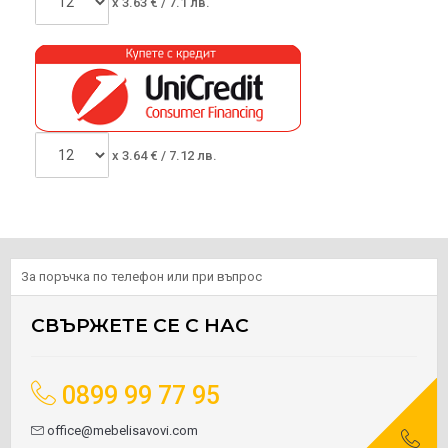
x
3.63
€ /
7.1 лв.
x
3.64
€ /
7.12 лв.
За поръчка по телефон или при въпрос
СВЪРЖЕТЕ СЕ С НАС
0899 99 77 95
office@mebelisavovi.com