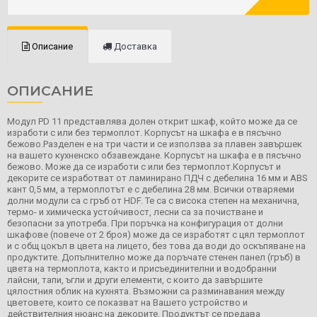
Описание
Доставка
ОПИСАНИЕ
Модул PD 11 представлява долен открит шкаф, който може да се
изработи с или без термоплот. Корпусът на шкафа е в пясъчно
бежово.Разделен е на три части и се използва за плавен завършек
на вашето кухненско обзавеждане. Корпусът на шкафа е в пясъчно
бежово. Може да се изработи с или без термоплот.Корпусът и
декорите се изработват от ламинирано ПДЧ с дебелина 16 мм и ABS
кант 0,5 мм, а термоплотът е с дебелина 28 мм. Всички отваряеми
долни модули са с гръб от HDF. Те са с висока степен на механична,
термо- и химическа устойчивост, лесни са за почистване и
безопасни за употреба. При поръчка на конфигурация от долни
шкафове (повече от 2 броя) може да се изработят с цял термоплот
и с общ цокъл в цвета на лицето, без това да води до оскъпяване на
продуктите. Допълнително може да поръчате стенен панел (гръб) в
цвета на термоплота, както и присъединителни и водобранни
лайсни, тапи, ъгли и други елементи, с които да завършите
цялостния облик на кухнята. Възможни са разминавания между
цветовете, които се показват на Вашето устройство и
действителния нюанс на декорите. Продуктът се предава