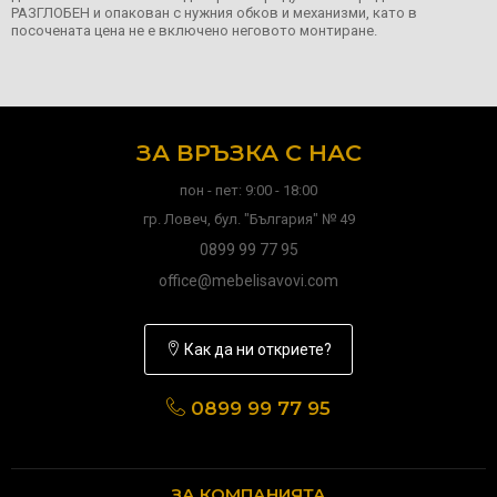
РАЗГЛОБЕН и опакован с нужния обков и механизми, като в
посочената цена не е включено неговото монтиране.
ЗА ВРЪЗКА С НАС
пон - пет: 9:00 - 18:00
гр. Ловеч, бул. "България" № 49
0899 99 77 95
office@mebelisavovi.com
Как да ни откриете?
0899 99 77 95
ЗА КОМПАНИЯТА