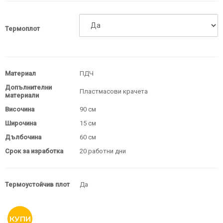
Термоплот
Материал
ПДЧ
Допълнителни
Пластмасови крачета
материали
Височина
90 см
Широчина
15 см
Дълбочина
60 см
Срок за изработка
20 работни дни
Термоустойчив плот
Да