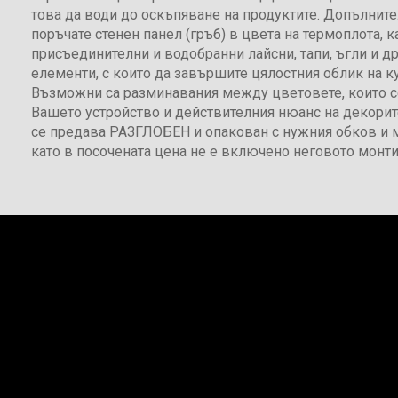
това да води до оскъпяване на продуктите. Допълнит
поръчате стенен панел (гръб) в цвета на термоплота, к
присъединителни и водобранни лайсни, тапи, ъгли и д
елементи, с които да завършите цялостния облик на ку
Възможни са разминавания между цветовете, които с
Вашето устройство и действителния нюанс на декорит
се предава РАЗГЛОБЕН и опакован с нужния обков и 
като в посочената цена не е включено неговото монти