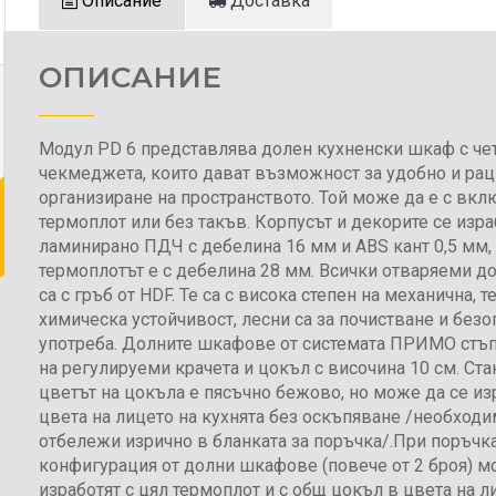
Описание
Доставка
ОПИСАНИЕ
Модул PD 6 представлява долен кухненски шкаф с че
чекмеджета, които дават възможност за удобно и ра
организиране на пространството. Той може да е с вкл
термоплот или без такъв. Корпусът и декорите се изра
ламинирано ПДЧ с дебелина 16 мм и ABS кант 0,5 мм, 
термоплотът е с дебелина 28 мм. Всички отваряеми д
са с гръб от HDF. Те са с висока степен на механична, т
химическа устойчивост, лесни са за почистване и безо
употреба. Долните шкафове от системата ПРИМО стъп
на регулируеми крачета и цокъл с височина 10 см. Ст
цветът на цокъла е пясъчно бежово, но може да се из
цвета на лицето на кухнята без оскъпяване /необходи
отбележи изрично в бланката за поръчка/.При поръчка
конфигурация от долни шкафове (повече от 2 броя) м
изработят с цял термоплот и с общ цокъл в цвета на л