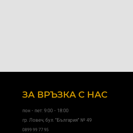
ЗА ВРЪЗКА С НАС
пон - пет: 9:00 - 18:00
гр. Ловеч, бул. "България" № 49
0899 99 77 95