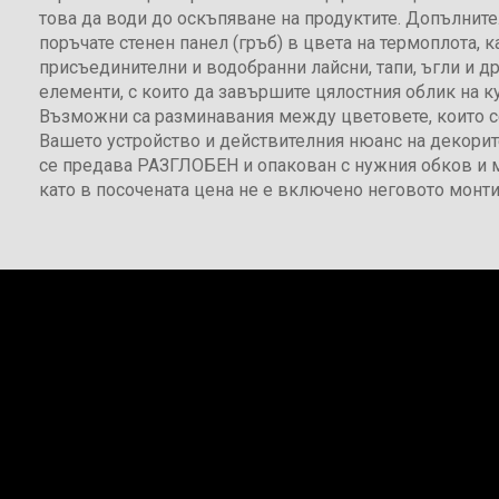
това да води до оскъпяване на продуктите. Допълнит
поръчате стенен панел (гръб) в цвета на термоплота, к
присъединителни и водобранни лайсни, тапи, ъгли и д
елементи, с които да завършите цялостния облик на ку
Възможни са разминавания между цветовете, които с
Вашето устройство и действителния нюанс на декорит
се предава РАЗГЛОБЕН и опакован с нужния обков и 
като в посочената цена не е включено неговото монти