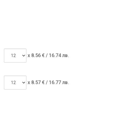
x
8.56
€ /
16.74 лв.
x
8.57
€ /
16.77 лв.