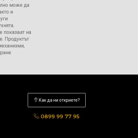
елно може да
акто и
руги
хнята.
е показват на
е. Продуктът
механизми,
ране.
Как да ни откриете?
0899 99 77 95