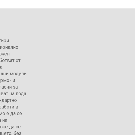
тири
ционално
ючен
ботват от
а
олни модули
ермо- и
пасни за
ват на пода
андартно
работи в
мо е да се
 на
оже да се
ицето, без