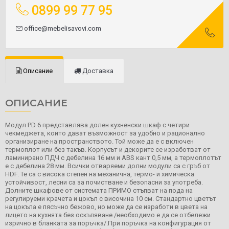
0899 99 77 95
office@mebelisavovi.com
Описание
Доставка
ОПИСАНИЕ
Модул PD 6 представлява долен кухненски шкаф с четири
чекмеджета, които дават възможност за удобно и рационално
организиране на пространството. Той може да е с включен
термоплот или без такъв. Корпусът и декорите се изработват от
ламинирано ПДЧ с дебелина 16 мм и ABS кант 0,5 мм, а термоплотът
е с дебелина 28 мм. Всички отваряеми долни модули са с гръб от
HDF. Те са с висока степен на механична, термо- и химическа
устойчивост, лесни са за почистване и безопасни за употреба.
Долните шкафове от системата ПРИМО стъпват на пода на
регулируеми крачета и цокъл с височина 10 см. Стандартно цветът
на цокъла е пясъчно бежово, но може да се изработи в цвета на
лицето на кухнята без оскъпяване /необходимо е да се отбележи
изрично в бланката за поръчка/.При поръчка на конфигурация от