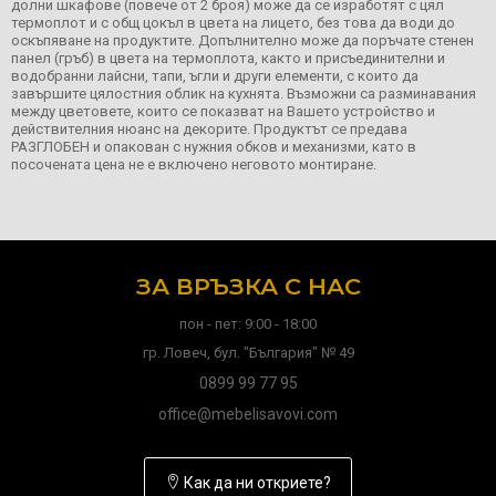
долни шкафове (повече от 2 броя) може да се изработят с цял
термоплот и с общ цокъл в цвета на лицето, без това да води до
оскъпяване на продуктите. Допълнително може да поръчате стенен
панел (гръб) в цвета на термоплота, както и присъединителни и
водобранни лайсни, тапи, ъгли и други елементи, с които да
завършите цялостния облик на кухнята. Възможни са разминавания
между цветовете, които се показват на Вашето устройство и
действителния нюанс на декорите. Продуктът се предава
РАЗГЛОБЕН и опакован с нужния обков и механизми, като в
посочената цена не е включено неговото монтиране.
ЗА ВРЪЗКА С НАС
пон - пет: 9:00 - 18:00
гр. Ловеч, бул. "България" № 49
0899 99 77 95
office@mebelisavovi.com
Как да ни откриете?