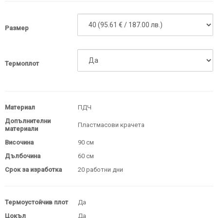
Размер
Термоплот
Материал
ПДЧ
Допълнителни
Пластмасови крачета
материали
Височина
90 см
Дълбочина
60 см
Срок за изработка
20 работни дни
Термоустойчив плот
Да
Цокъл
Да