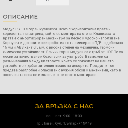
ОПИСАНИЕ
Модул PG 13 e горен кухненски шкаф с хоризонтална врата и
хоризонтална витрина, който се монтира на стена. Клапващата
врата е с амортисьорен механизъм за лесно и удобно използване.
Корпусът и декорите се изработват от ламинирано ПДЧ с дебелина
16 мм и ABS кант 0,5 мм, с висока степен на механична, термо- и
химическа устойчивост. Всички горни модули са с гръб от HDF. Те са
лесни за почистване и безопасни за употреба. Възможни са
разминавания между цветовете, които се показват на Вашето
устройство и действителния нюанс на декорите. Продуктът се
предава разглобен и опакован с нужния обков и механизми, като в
посочената цена не е включено неговото монтиране.
ЗА ВРЪЗКА С НАС
пон - пет: 9:00 - 18:00
гр. Ловеч, бул. "България" № 49