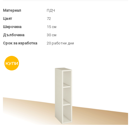
Материал
ПДЧ
Цвят
72
Широчина
15 см
Дълбочина
30 см
Срок за изработка
20 работни дни