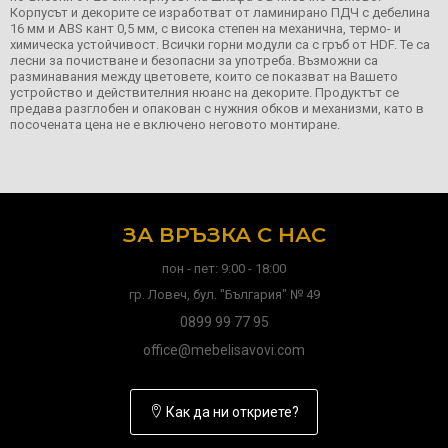
Корпусът и декорите се изработват от ламинирано ПДЧ с дебелина
16 мм и ABS кант 0,5 мм, с висока степен на механична, термо- и
химическа устойчивост. Всички горни модули са с гръб от HDF. Те са
лесни за почистване и безопасни за употреба. Възможни са
разминавания между цветовете, които се показват на Вашето
устройство и действителния нюанс на декорите. Продуктът се
предава разглобен и опакован с нужния обков и механизми, като в
посочената цена не е включено неговото монтиране.
ЗА ВРЪЗКА С НАС
пон - пет: 9:00 - 18:00
гр. Ловеч, бул. "България" № 49
0899 99 77 95
office@mebelisavovi.com
Как да ни откриете?