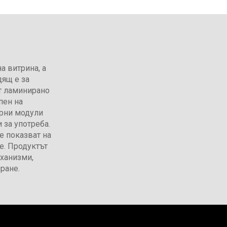
а витрина, а
дящ е за
от ламинирано
пен на
орни модули
и за употреба.
е показват на
е. Продуктът
еханизми,
ране.