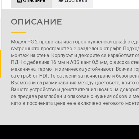
Описание
Доставка
ОПИСАНИЕ
Модул PG 2 представлява горен кухненски шкаф с едн
вътрешното пространство е разделено от рафт. Подхо
монтаж на стена. Корпусът и декорите се изработват 
ПДЧ с дебелина 16 мм и ABS кант 0,5 мм, с висока сте
механична, термо- и химическа устойчивост. Всички г
са с гръб от HDF. Те са лесни за почистване и безопасн
Възможни са разминавания между цветовете, които с
Вашето устройство и действителния нюанс на декорит
се предава разглобен и опакован с нужния обков и м
като в посочената цена не е включено неговото монти