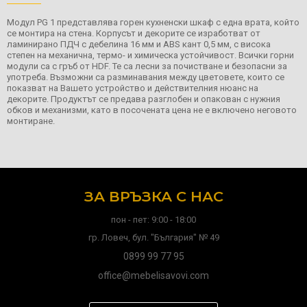
Модул PG 1 представлява горен кухненски шкаф с една врата, който
се монтира на стена. Корпусът и декорите се изработват от
ламинирано ПДЧ с дебелина 16 мм и ABS кант 0,5 мм, с висока
степен на механична, термо- и химическа устойчивост. Всички горни
модули са с гръб от HDF. Те са лесни за почистване и безопасни за
употреба. Възможни са разминавания между цветовете, които се
показват на Вашето устройство и действителния нюанс на
декорите. Продуктът се предава разглобен и опакован с нужния
обков и механизми, като в посочената цена не е включено неговото
монтиране.
ЗА ВРЪЗКА С НАС
пон - пет: 9:00 - 18:00
гр. Ловеч, бул. "България" № 49
0899 99 77 95
office@mebelisavovi.com