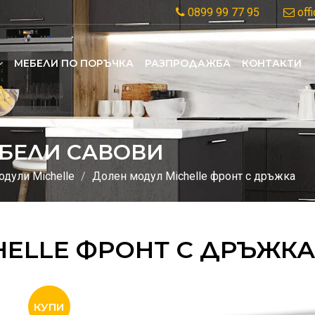
0899 99 77 95
off
MЕБЕЛИ ПО ПОРЪЧКА
РАЗПРОДАЖБА
КОНТАКТИ
БЕЛИ САВОВИ
дули Michelle
Долен модул Michelle фронт с дръжка
HELLE ФРОНТ С ДРЪЖКА