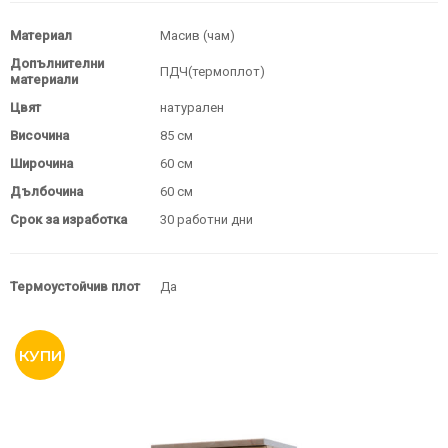
Материал
Масив (чам)
Допълнителни
ПДЧ(термоплот)
материали
Цвят
натурален
Височина
85 см
Широчина
60 см
Дълбочина
60 см
Срок за изработка
30 работни дни
Термоустойчив плот
Да