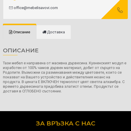
office@mebelisavovi.com
Описание
Доставка
ОПИСАНИЕ
Тази мебел е направена от масивна дървесина. Кухненският модул е
изработен от 100% чамов дървен материал, добит от сърцето на
Родопите. Възможни са разминавания между цветовете, които се
показват на Вашето устройство и действителния нюанс на
продукта. В цената Е ВКЛЮЧЕН термоплот цвят светла алхамбра. С
времето дървесината придобива златист отенък. Продуктът се
доставя в СГЛОБЕНО състояние.
ЗА ВРЪЗКА С НАС