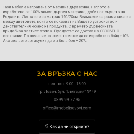
Тази мебел е направена от масивна дървесина. Леглото е
изработено от 100% чамов дървен материал, добит от сърцето на
Родопите. Леглото е за матрак 140/70см. Възможни са разминавания
между цветовете, които се показват на Вашето устройство и
действителния нюанс на продукта. С времето дървесината
придобива златист отенък. Продуктът се доставя в СГЛОБЕНО
състояние. По желание на клиента може да се изработи в байц +10%.
Ако желаете артикулът да е в бяла боя + 20%.
ЗА ВРЪЗКА С НАС
пон - пет: 9:00 - 18:00
гр. Ловеч, бул. "България" № 49
0899 99 77 95
office@mebelisavovi.com
Как да ни откриете?