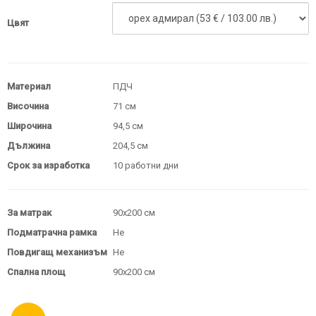
Цвят
Материал
ПДЧ
Височина
71 см
Широчина
94,5 см
Дължина
204,5 см
Срок за изработка
10 работни дни
За матрак
90х200 см
Подматрачна рамка
Не
Повдигащ механизъм
Не
Спална площ
90х200 см