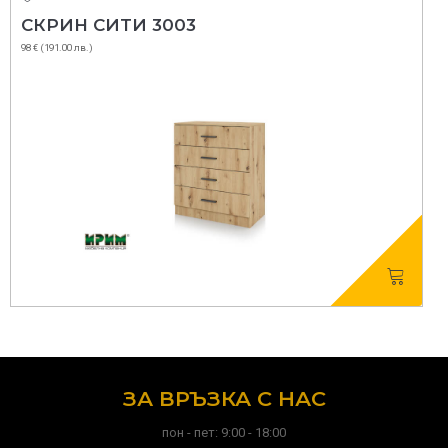
03
СКРИН СИТИ 300
113 € (221.00 лв.)
ЗА ВРЪЗКА С НАС
пон - пет: 9:00 - 18:00