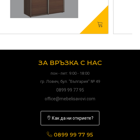
ЗА ВРЪЗКА С НАС
пон - пет: 9:00 - 18:00
гр. Ловеч, бул. "България" № 49
0899 99 77 95
office@mebelisavovi.com
Как да ни откриете?
0899 99 77 95