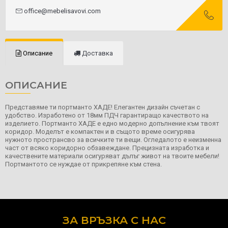
office@mebelisavovi.com
Описание
Доставка
ОПИСАНИЕ
Представяме ти портманто ХАДЕ! Елегантен дизайн съчетан с
удобство. Изработено от 18мм ПДЧ гарантиращо качеството на
изделието. Портманто ХАДЕ е едно модерно допълнение към твоят
коридор. Моделът е компактен и в същото време осигурява
нужното пространсво за всичките ти вещи. Огледалото е неизменна
част от всяко коридорно обзавеждане. Прецизната изработка и
качествените материали осигуряват дълъг живот на твоите мебели!
Портмантото се нуждае от прикрепяне към стена.
ЗА ВРЪЗКА С НАС