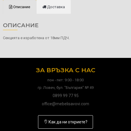
Описание
Доставка
ОПИСАНИЕ
Секцията е изработена от 18мм ПДЧ.
ЗА ВРЪЗКА С НАС
пон - пет: 9:00 - 18:00
гр. Ловеч, бул. "България" № 49
0899 99 77 95
office@mebelisavovi.com
Как да ни откриете?