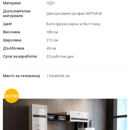
Материал
ПДЧ
Допълнителни
Декоративен профил ВЕРСАЧЕ
материали
Цвят
Бяло фрезе,черно и бял гланц
Височина
180 см
Широчина
213 см
Дълбочина
49 см
Срок за изработка
35 работни дни
Място за телевизор
110х40х94 см