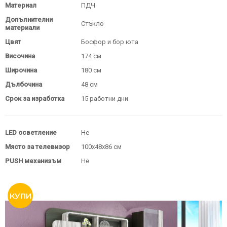
Материал
ПДЧ
Допълнителни
Стъкло
материали
Цвят
Босфор и бор юта
Височина
174 см
Широчина
180 см
Дълбочина
48 см
Срок за изработка
15 работни дни
LED осветление
Не
Място за телевизор
100х48х86 см
PUSH механизъм
Не