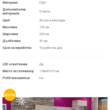
Материал
ПДЧ
Допълнителни
Стъкло
материали
Цвят
Астра и винтидж
Височина
176 см
Широчина
235 см
Дълбочина
47 см
Срок за изработка
15 работни дни
LED осветление
Да
Място за телевизор
118х47х75 см
PUSH механизъм
Не