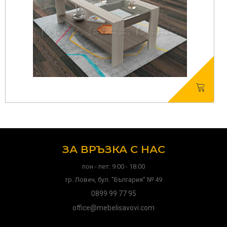
ЗА ВРЪЗКА С НАС
пон - пет: 9:00 - 18:00
гр. Ловеч, бул. "България" № 49
0899 99 77 95
office@mebelisavovi.com