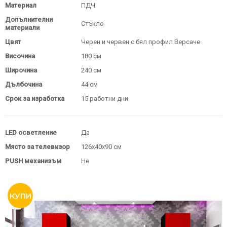
Материал
ПДЧ
Допълнителни
Стъкло
материали
Цвят
Черен и червен с бял профил Версаче
Височина
180 см
Широчина
240 см
Дълбочина
44 см
Срок за изработка
15 работни дни
LED осветление
Да
Място за телевизор
126х40х90 см
PUSH механизъм
Не